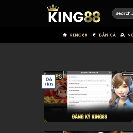
Bỏ
qua
nội
dung
KING88
BẮN CÁ
N
06
Th12