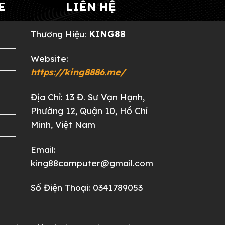
E
LIÊN HỆ
Thương Hiệu:
KING88
Website:
https://king8886.me/
Địa Chỉ: 13 Đ. Sư Vạn Hạnh,
Phường 12, Quận 10, Hồ Chí
Minh, Việt Nam
Email:
king88computer@gmail.com
Số Điện Thoại: 0341789053