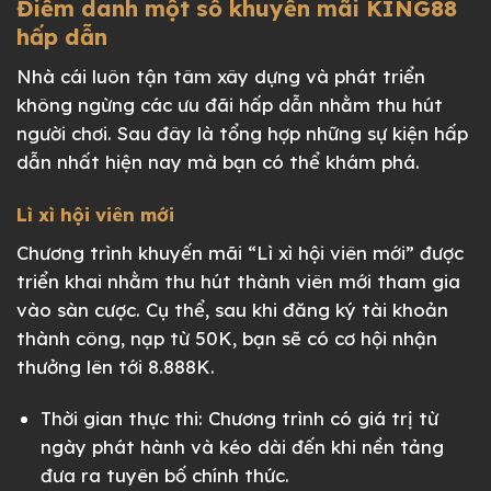
Điểm danh một số khuyến mãi KING88
hấp dẫn
Nhà cái luôn tận tâm xây dựng và phát triển
không ngừng các ưu đãi hấp dẫn nhằm thu hút
người chơi. Sau đây là tổng hợp những sự kiện hấp
dẫn nhất hiện nay mà bạn có thể khám phá.
Lì xì hội viên mới
Chương trình khuyến mãi “Lì xì hội viên mới” được
triển khai nhằm thu hút thành viên mới tham gia
vào sàn cược. Cụ thể, sau khi đăng ký tài khoản
thành công, nạp từ 50K, bạn sẽ có cơ hội nhận
thưởng lên tới 8.888K.
Thời gian thực thi: Chương trình có giá trị từ
ngày phát hành và kéo dài đến khi nền tảng
đưa ra tuyên bố chính thức.