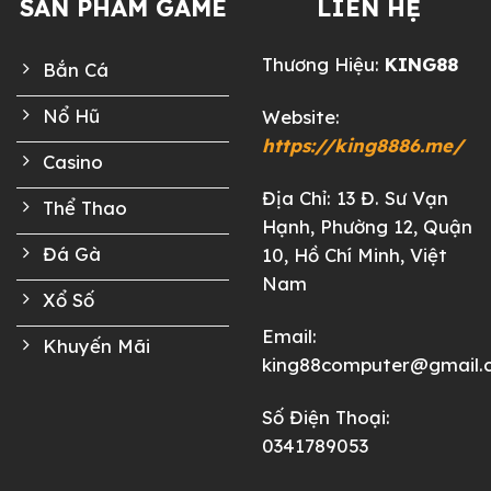
SẢN PHẨM GAME
LIÊN HỆ
Thương Hiệu:
KING88
Bắn Cá
Nổ Hũ
Website:
https://king8886.me/
Casino
Địa Chỉ: 13 Đ. Sư Vạn
Thể Thao
Hạnh, Phường 12, Quận
Đá Gà
10, Hồ Chí Minh, Việt
Nam
Xổ Số
Email:
Khuyến Mãi
king88computer@gmail.
Số Điện Thoại:
0341789053