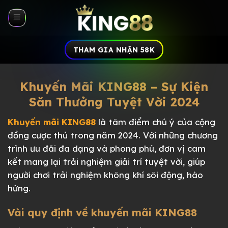
Bỏ
qua
nội
dung
THAM GIA NHẬN 58K
Khuyến Mãi KING88 – Sự Kiện
Săn Thưởng Tuyệt Vời 2024
Khuyến mãi KING88
là tâm điểm chú ý của cộng
đồng cược thủ trong năm 2024. Với những chương
trình ưu đãi đa dạng và phong phú, đơn vị cam
kết mang lại trải nghiệm giải trí tuyệt vời, giúp
người chơi trải nghiệm không khí sôi động, hào
hứng.
Vài quy định về khuyến mãi KING88